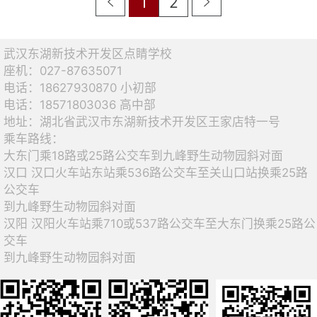
1
2
武汉东湖新技术开发区点睛学校
座机：027-87635071
电话：18627930870 小初部
电话：18571803036 高中部
地址：湖北省武汉市东湖新技术开发区王家店特一号
乘车路线：
大东门乘18路或25路公交车到九峰野生动物园斜对面
汉口 汉口火车站东站乘536路公交车至关山口站换乘25路
公交车
到九峰野生动物园斜对面
汉阳 汉阳火车站乘710或537路公交车至大东门换乘25路公
交车
到九峰野生动物园斜对面